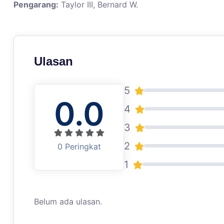
Pengarang:
Taylor III, Bernard W.
Ulasan
5
0.0
4
3
2
0 Peringkat
1
Belum ada ulasan.