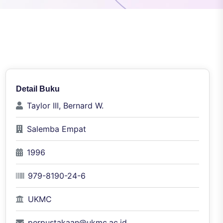
Detail Buku
Taylor III, Bernard W.
Salemba Empat
1996
979-8190-24-6
UKMC
perpustakaan@ukmc.ac.id