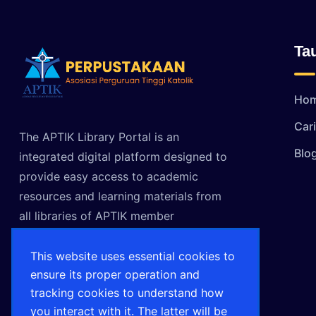
Ta
Ho
Car
The APTIK Library Portal is an
Blo
integrated digital platform designed to
provide easy access to academic
resources and learning materials from
all libraries of APTIK member
universities.
This website uses essential cookies to
Sekretariat APTIK Jl. Jend. Sudirman
ensure its proper operation and
No. 51 Jakarta DKI 12930 Indonesia
tracking cookies to understand how
you interact with it. The latter will be