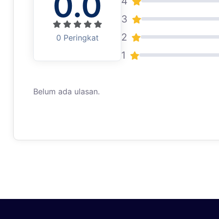
0.0
4
3
2
0 Peringkat
1
Belum ada ulasan.