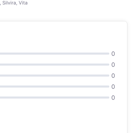
 Silvira, Vita
0
0
0
0
0