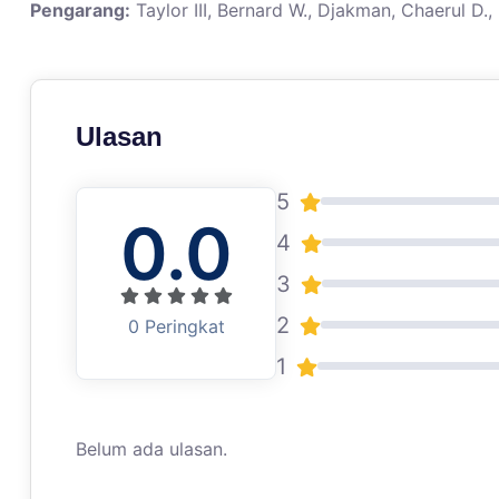
Pengarang:
Taylor III, Bernard W., Djakman, Chaerul D., ,
Ulasan
5
0.0
4
3
2
0 Peringkat
1
Belum ada ulasan.