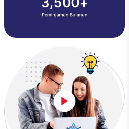
,
3
5
0
0
+
Peminjaman Bulanan